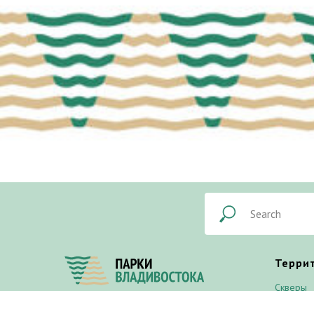
Терри
Скверы
Экотроп