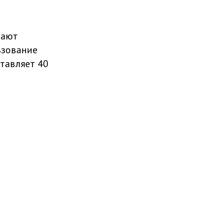
чают
ьзование
тавляет 40