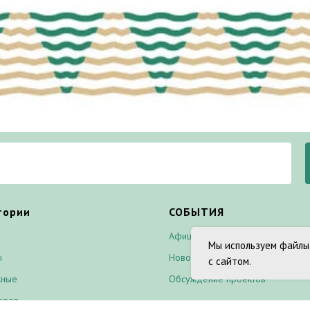
тории
СОБЫТИЯ
Афиша
Мы используем файлы
ы
Новости
с сайтом.
жные
Обсуждение проектов
оров