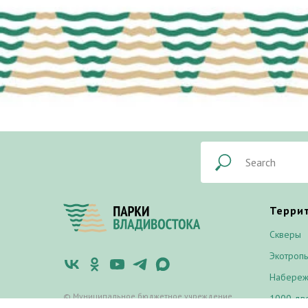
Терри
Скверы
Экотроп
Набере
© Муниципальное бюджетное учреждение
1000 дв