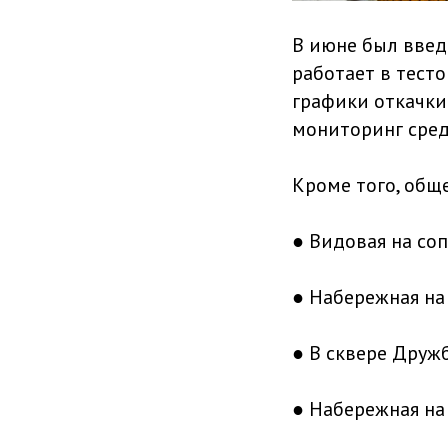
В июне был введ
работает в тест
графики откачки 
мониторинг сред
Кроме того, общ
● Видовая на соп
● Набережная на
● В сквере Друж
● Набережная на