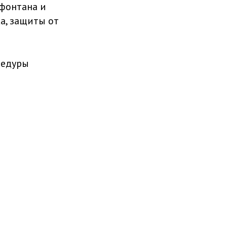
фонтана и
а, защиты от
цедуры