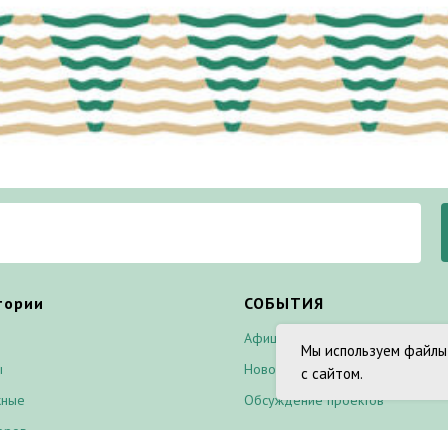
тории
СОБЫТИЯ
Афиша
Мы используем файлы
ы
Новости
с сайтом.
жные
Обсуждение проектов
оров