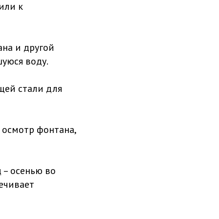
или к
ана и другой
уюся воду.
щей стали для
 осмотр фонтана,
 – осенью во
печивает