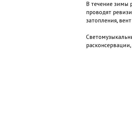
В течение зимы 
проводят ревизи
затопления, вен
Светомузыкальны
расконсервации, 