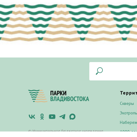
Терри
Скверы
Экотроп
Набере
© Муниципальное бюджетное учреждение
1000 дв
«Лазо»