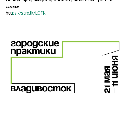
ссылке:
htt
ps://stre.lk/LQfK