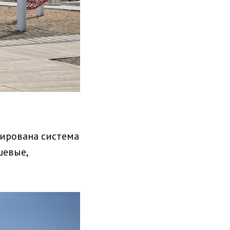
тирована система
шевые,