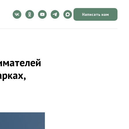
Написать нам
нимателей
арках,