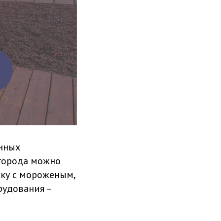
нных
 города можно
жку с мороженым,
рудования –