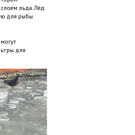
слоем льда. Лёд
ую для рыбы
 могут
льтры для