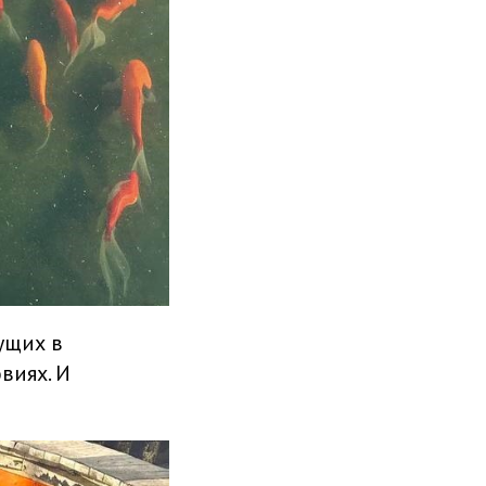
ущих в
виях. И