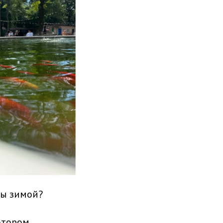
бы зимой?
отором