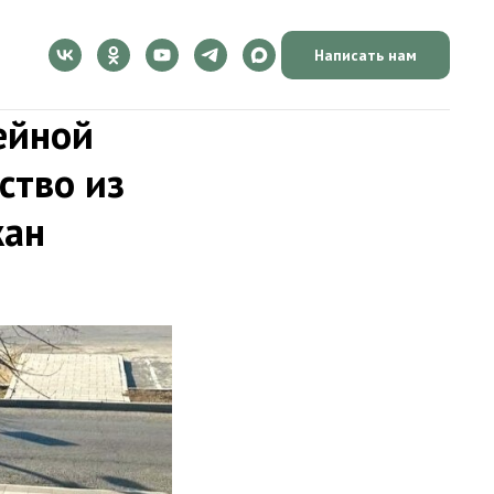
Написать нам
ейной
ство из
жан