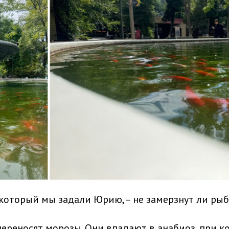
 который мы задали Юрию, – не замерзнут ли ры
ереносят морозы. Они впадают в анабиоз, при к