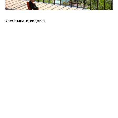
#
лестница_и_видовая