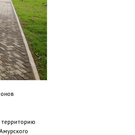
йонов
ту территорию
 Амурского