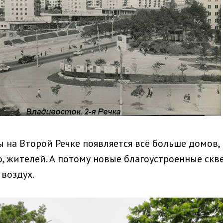
 на Второй Речке появляется всё больше домов, 
о, жителей. А потому новые благоустроенные скв
 воздух.