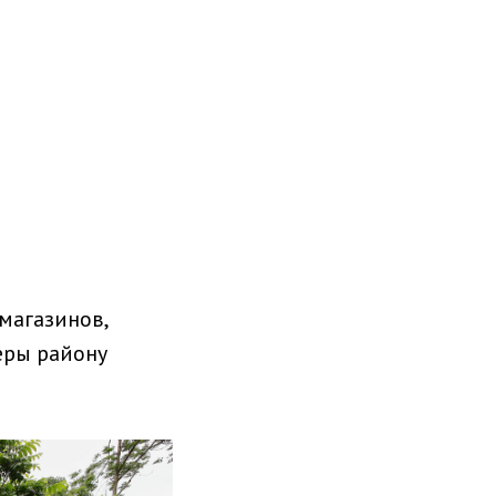
магазинов,
еры району