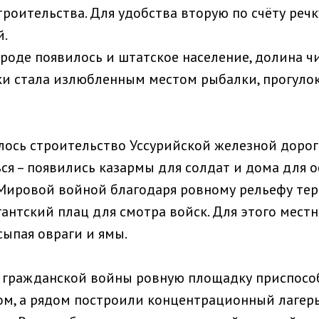
троительства. Для удобства вторую по счёту речк
й.
роде появилось и штатское население, долина ч
и стала излюбленным местом рыбалки, прогуло
лось строительство Уссурийской железной дороги
ься – появились казармы для солдат и дома для 
Мировой войной благодаря ровному рельефу те
гантский плац для смотра войск. Для этого мест
сыпая овраги и ямы.
 гражданской войны ровную площадку приспосо
м, а рядом построили концентрационный лагерь.