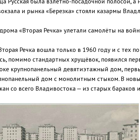
ца Русская была взлетно-посадочной полосой, а 
окзала и рынка «Березка» стояли казармы Владл
одрома «Вторая Речка» улетали самолёты на войн
Вторая Речка вошла только в 1960 году и с тех п
есь, помимо стандартных хрущёвок, появился пе
оке крупнопанельный девятиэтажный дом, перв
пнопанельный дом с монолитным стыком. В нов
жан со всего Владивостока — из старых бараков 