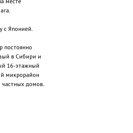
на месте
ага.
у с Японией.
ор постоянно
рвый в Сибири и
ый 16-этажный
ый микрорайон
и частных домов.