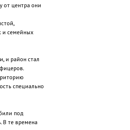
у от центра они
истой,
к и семейных
, и район стал
офицеров.
рриторию
ность специально
били под
 В те времена